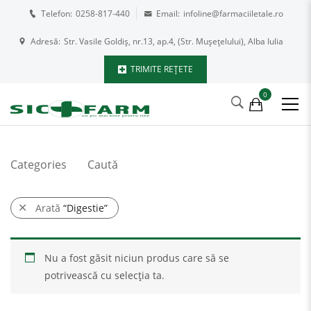
Telefon:
0258-817-440
Email:
infoline@farmaciiletale.ro
Adresă:
Str. Vasile Goldiș, nr.13, ap.4, (Str. Mușețelului), Alba Iulia
TRIMITE REȚETE
0
Categories
Caută
Arată
“Digestie”
Nu a fost găsit niciun produs care să se
potrivească cu selecția ta.