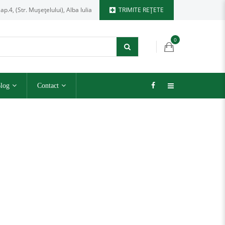
 ap.4, (Str. Mușețelului), Alba Iulia
TRIMITE REȚETE
0
log
Contact