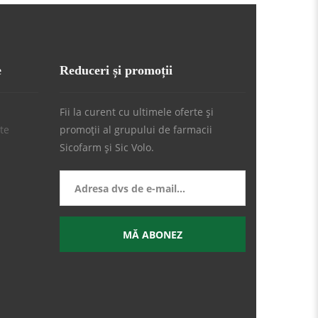
e
Reduceri și promoții
Fii la curent cu ultimele oferte și
ate
promoții al grupului de farmacii
Sicofarm și Sic Volo.