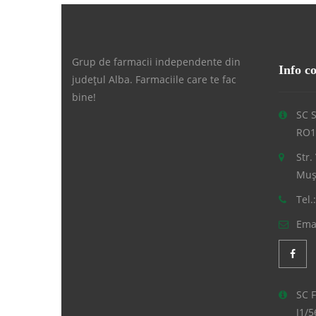
Grup de farmacii independente din
Info c
județul Alba. Farmaciile care te fac
bine!
SC S
RO1
Str.
Mușe
Tel.
Emai
SC 
J1/