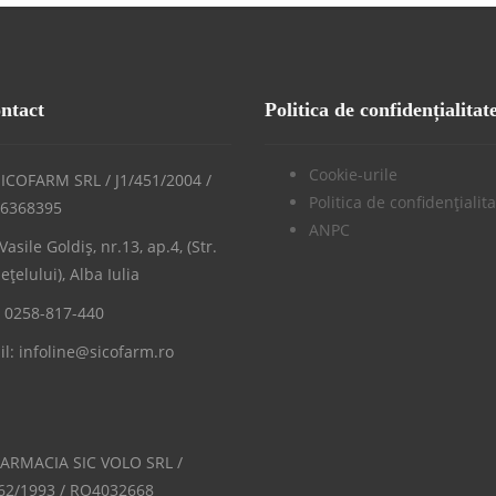
ontact
Politica de confidențialitat
Cookie-urile
ICOFARM SRL / J1/451/2004 /
Politica de confidențialit
6368395
ANPC
 Vasile Goldiș, nr.13, ap.4, (Str.
țelului), Alba Iulia
: 0258-817-440
l: infoline@sicofarm.ro
FARMACIA SIC VOLO SRL /
562/1993 / RO4032668