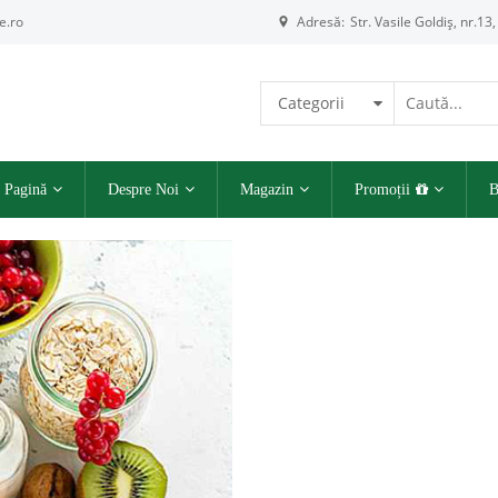
e.ro
Adresă:
Str. Vasile Goldiș, nr.13,
Categorii
 Pagină
Despre Noi
Magazin
Promoții
B