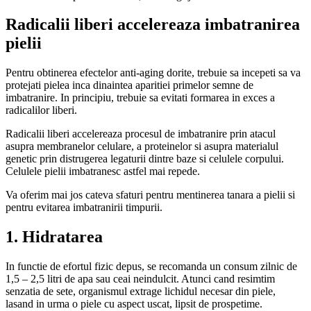
Radicalii liberi accelereaza imbatranirea
pielii
Pentru obtinerea efectelor anti-aging dorite, trebuie sa incepeti sa va
protejati pielea inca dinaintea aparitiei primelor semne de
imbatranire. In principiu, trebuie sa evitati formarea in exces a
radicalilor liberi.
Radicalii liberi accelereaza procesul de imbatranire prin atacul
asupra membranelor celulare, a proteinelor si asupra materialul
genetic prin distrugerea legaturii dintre baze si celulele corpului.
Celulele pielii imbatranesc astfel mai repede.
Va oferim mai jos cateva sfaturi pentru mentinerea tanara a pielii si
pentru evitarea imbatranirii timpurii.
1. Hidratarea
In functie de efortul fizic depus, se recomanda un consum zilnic de
1,5 – 2,5 litri de apa sau ceai neindulcit. Atunci cand resimtim
senzatia de sete, organismul extrage lichidul necesar din piele,
lasand in urma o piele cu aspect uscat, lipsit de prospetime.