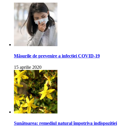
Măsurile de prevenire a infecției COVID-19
15 aprilie 2020
Sunătoarea: remediul natural împotriva indispoziției