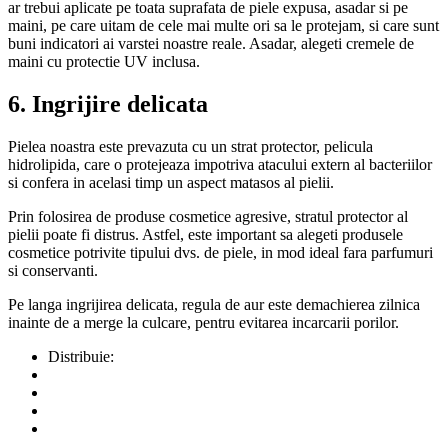
ar trebui aplicate pe toata suprafata de piele expusa, asadar si pe
maini, pe care uitam de cele mai multe ori sa le protejam, si care sunt
buni indicatori ai varstei noastre reale. Asadar, alegeti cremele de
maini cu protectie UV inclusa.
6.
Ingrijire delicata
Pielea noastra este prevazuta cu un strat protector, pelicula
hidrolipida, care o protejeaza impotriva atacului extern al bacteriilor
si confera in acelasi timp un aspect matasos al pielii.
Prin folosirea de produse cosmetice agresive, stratul protector al
pielii poate fi distrus. Astfel, este important sa alegeti produsele
cosmetice potrivite tipului dvs. de piele, in mod ideal fara parfumuri
si conservanti.
Pe langa ingrijirea delicata, regula de aur este demachierea zilnica
inainte de a merge la culcare, pentru evitarea incarcarii porilor.
Distribuie: