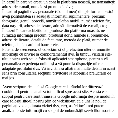
În cazul în care vă creați un cont în platforma noastră, ne transmiteți:
adresa de e-mail, numele și prenumele dvs;
În cadrul paginii dvs. personale (Contul meu) din platforma noastră
aveți posibilitatea să adăugați informații suplimentare, precum:
fotografie, genul, poreclă, număr telefon mobil, număr telefon fix,
data nașterii, adrese de livrare, adresă alternativă de e-mail, etc.;
În cazul în care achiziționați produse din platforma noastră, ne
furnizați informații precum: produsul dorit, numele si prenumele,
adresa de livrare, detalii de facturare, metoda de plată, număr de
telefon, datele cardului bancar etc.
Putem, de asemenea, să colectăm și să prelucrăm ulterior anumite
informații cu privire la comportamentul dvs. în timpul vizitării site-
ului nostru web sau a folosirii aplicației smartphone, pentru a vă
personaliza experiența online și a vă pune la dispoziție oferte
adaptate profilului dvs. Vă invităm să aflați mai multe detalii în acest
sens prin consultarea secțiunii privitoare la scopurile prelucrării de
mai jos.
Avem scripturi de analiză Google care la rândul lor difuzează
cookie-uri pentru a analiza tot traficul spre acest site. Acesta este
scopul pentru care sunt trimise la Google informații despre modul în
care folosiți site-ul nostru (din ce website-uri ați ajuns la noi, ce
pagini ați vizitat, durata vizitei dvs, etc), astfel încât noi putem
analiza aceste informații cu scopul de îmbunătății serviciilor noastre.