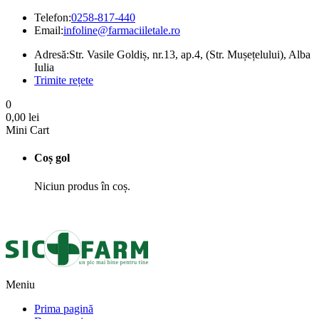
Telefon:
0258-817-440
Email:
infoline@farmaciiletale.ro
Adresă:
Str. Vasile Goldiș, nr.13, ap.4, (Str. Mușețelului), Alba
Iulia
Trimite rețete
0
0,00
lei
Mini Cart
Coș gol
Niciun produs în coș.
Meniu
Prima pagină