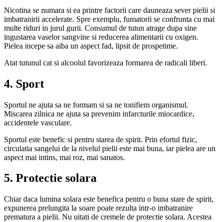
Nicotina se numara si ea printre factorii care dauneaza sever pielii si
imbatranirii accelerate. Spre exemplu, fumatorii se confrunta cu mai
multe riduri in jurul gurii. Consumul de tutun atrage dupa sine
ingustarea vaselor sangvine si reducerea alimentarii cu oxigen.
Pielea incepe sa aiba un aspect fad, lipsit de prospetime.
Atat tutunul cat si alcoolul favorizeaza formarea de radicali liberi.
4. Sport
Sportul ne ajuta sa ne formam si sa ne tonifiem organismul.
Miscarea zilnica ne ajuta sa prevenim infarcturile miocardice,
accidentele vasculare.
Sportul este benefic si pentru starea de spirit. Prin efortul fizic,
circulatia sangelui de la nivelul pielii este mai buna, iar pielea are un
aspect mai intins, mai roz, mai sanatos.
5.
Protectie solara
Chiar daca lumina solara este benefica pentru o buna stare de spirit,
expunerea prelungita la soare poate rezulta intr-o imbatranire
prematura a pielii. Nu uitati de cremele de protectie solara. Acestea