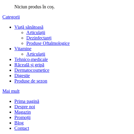
Niciun produs în coș.
Categorii
Viață sănătoasă
Articulații
Dezinfectanți
Produse Oftalmologice
Vitamine
Articulații
Tehnico-medicale
Răceală și gripă
Dermatocosmetice
Digestie
Produse de sezon
Mai mult
Prima pagină
Despre noi
Magazin
Promoții
Blog
Contact