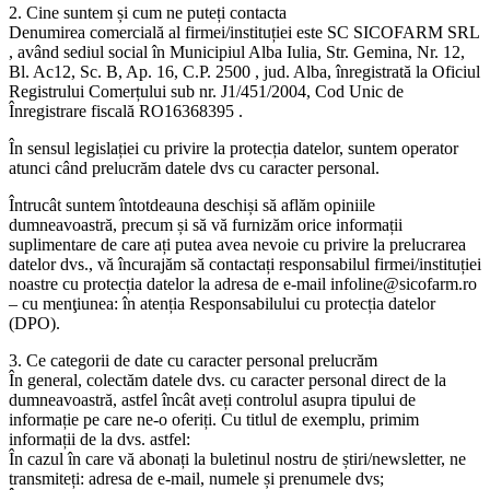
2. Cine suntem și cum ne puteți contacta
Denumirea comercială al firmei/instituției este SC SICOFARM SRL
, având sediul social în Municipiul Alba Iulia, Str. Gemina, Nr. 12,
Bl. Ac12, Sc. B, Ap. 16, C.P. 2500 , jud. Alba, înregistrată la Oficiul
Registrului Comerțului sub nr. J1/451/2004, Cod Unic de
Înregistrare fiscală RO16368395 .
În sensul legislației cu privire la protecția datelor, suntem operator
atunci când prelucrăm datele dvs cu caracter personal.
Întrucât suntem întotdeauna deschiși să aflăm opiniile
dumneavoastră, precum și să vă furnizăm orice informații
suplimentare de care ați putea avea nevoie cu privire la prelucrarea
datelor dvs., vă încurajăm să contactați responsabilul firmei/instituției
noastre cu protecția datelor la adresa de e-mail infoline@sicofarm.ro
– cu menţiunea: în atenția Responsabilului cu protecția datelor
(DPO).
3. Ce categorii de date cu caracter personal prelucrăm
În general, colectăm datele dvs. cu caracter personal direct de la
dumneavoastră, astfel încât aveți controlul asupra tipului de
informație pe care ne-o oferiți. Cu titlul de exemplu, primim
informații de la dvs. astfel:
În cazul în care vă abonați la buletinul nostru de știri/newsletter, ne
transmiteți: adresa de e-mail, numele și prenumele dvs;