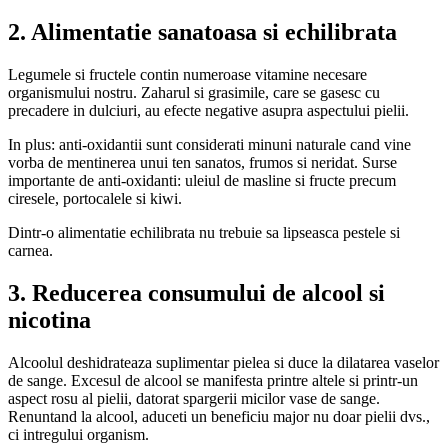
2. Alimentatie sanatoasa si echilibrata
Legumele si fructele contin numeroase vitamine necesare
organismului nostru. Zaharul si grasimile, care se gasesc cu
precadere in dulciuri, au efecte negative asupra aspectului pielii.
In plus: anti-oxidantii sunt considerati minuni naturale cand vine
vorba de mentinerea unui ten sanatos, frumos si neridat. Surse
importante de anti-oxidanti: uleiul de masline si fructe precum
ciresele, portocalele si kiwi.
Dintr-o alimentatie echilibrata nu trebuie sa lipseasca pestele si
carnea.
3.
Reducerea consumului de alcool si
nicotina
Alcoolul deshidrateaza suplimentar pielea si duce la dilatarea vaselor
de sange. Excesul de alcool se manifesta printre altele si printr-un
aspect rosu al pielii, datorat spargerii micilor vase de sange.
Renuntand la alcool, aduceti un beneficiu major nu doar pielii dvs.,
ci intregului organism.