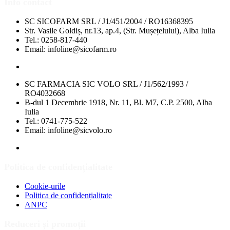
Info contact
SC SICOFARM SRL / J1/451/2004 / RO16368395
Str. Vasile Goldiș, nr.13, ap.4, (Str. Mușețelului), Alba Iulia
Tel.: 0258-817-440
Email: infoline@sicofarm.ro
SC FARMACIA SIC VOLO SRL / J1/562/1993 /
RO4032668
B-dul 1 Decembrie 1918, Nr. 11, Bl. M7, C.P. 2500, Alba
Iulia
Tel.: 0741-775-522
Email: infoline@sicvolo.ro
Politica de confidențialitate
Cookie-urile
Politica de confidențialitate
ANPC
Reduceri și promoții