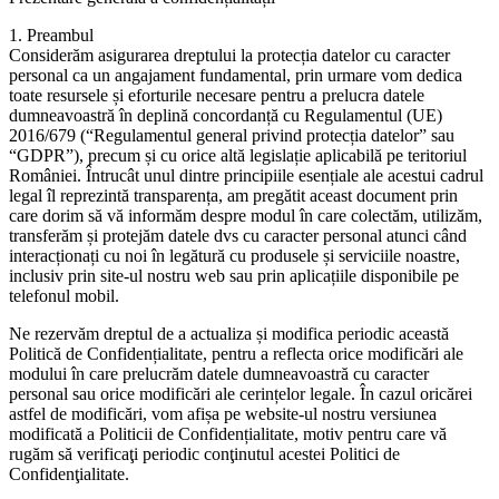
1. Preambul
Considerăm asigurarea dreptului la protecția datelor cu caracter
personal ca un angajament fundamental, prin urmare vom dedica
toate resursele și eforturile necesare pentru a prelucra datele
dumneavoastră în deplină concordanță cu Regulamentul (UE)
2016/679 (“Regulamentul general privind protecția datelor” sau
“GDPR”), precum și cu orice altă legislație aplicabilă pe teritoriul
României. Întrucât unul dintre principiile esențiale ale acestui cadrul
legal îl reprezintă transparența, am pregătit aceast document prin
care dorim să vă informăm despre modul în care colectăm, utilizăm,
transferăm și protejăm datele dvs cu caracter personal atunci când
interacționați cu noi în legătură cu produsele și serviciile noastre,
inclusiv prin site-ul nostru web sau prin aplicațiile disponibile pe
telefonul mobil.
Ne rezervăm dreptul de a actualiza și modifica periodic această
Politică de Confidențialitate, pentru a reflecta orice modificări ale
modului în care prelucrăm datele dumneavoastră cu caracter
personal sau orice modificări ale cerințelor legale. În cazul oricărei
astfel de modificări, vom afișa pe website-ul nostru versiunea
modificată a Politicii de Confidențialitate, motiv pentru care vă
rugăm să verificaţi periodic conţinutul acestei Politici de
Confidenţialitate.